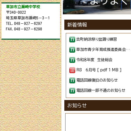
草加市立瀬崎中学校
〒340-0022
埼玉県草加市瀬崎5－3－1
TEL.048－927－6297
新着情報
FAX.048－927－6298
吉町納涼祭り盆踊り練習
草加市青少年育成推進委員会学校訪問
令和８年度 生徒総会
R8 6月号 [ pdf 1 MB ]
電話回線復旧のお知らせ
電話回線一部不通のお知らせ
山川市長と朝のあいさつ運動
お知らせ
地域行事に参加 第２０回宿場まつりで草加もみでおみこし担ぎ
第５１回 運動会