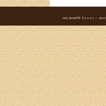
copyright©20XX Ｓｅｚａｋｉ Junior Hi
７/18（土）吉町納涼祭りの盆
交流することができました。７/2