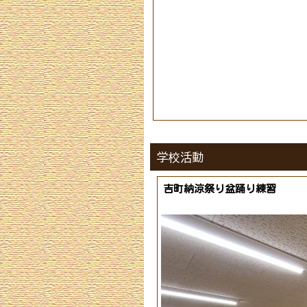
令和８年度 運動会 開催のお知らせ
R８ 5月号 [ pdf 560 KB ]
保育園避難訓練
1学期授業参観・保護者会
32①令和8年度瀬崎中学校部活
動活動方針 [ docx 36 KB ]
火災を想定した避難訓練を実施しました
学校活動
R8 4月号 [ pdf 1 MB ]
第５１回 入学式
吉町納涼祭り盆踊り練習
着任式・準備登校
第３回 定期演奏会
R８年 ３月号 [ pdf 706 KB 