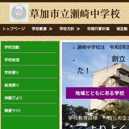
草加市立瀬崎中学校
トップページ
学校概要 ≫
学校方針 ≫
年間行事計画
部活動
令和8年
瀬崎中学校は
学校活動
創立
学校給食
た！
学校便り
給食便り
地域とともにある学校
保健だより
関連サイト
学校教育目標
自らの生
よりよく