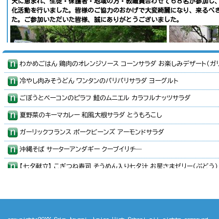
天に恵まれ、生徒・保護者・地域の方・教職員合わせて６８名が参加し
化活動を行いました。皆様のご協力のおかげで大変綺麗になり、来るべ
た。ご参加いただいた皆様、誠にありがとうございました。
わかめごはん 鶏肉のオレンジソース コーンサラダ お楽しみデザート（ガ
冷やし肉みそうどん ワンタンのパリパリサラダ ヨーグルト
ごぼうとベーコンのピラフ 鮭のムニエル カラフルナッツサラダ
夏野菜のキーマカレー 和風大根サラダ とうもろこし
ガーリックフランス ポークビーンズ アーモンドサラダ
沖縄そば サーターアンダギー クーブイリチ―
【七夕献立】 こぎつね寿司 そうめん入り七夕汁 お星さまゼリー（ぶどう）
コーンピラフ ししゃものサクサクごま揚げ コールスローサラダ
【一汁二菜の日】 ごはん さばのピリ辛焼き いんげんののり和え さいこ
ツイストパン いかのトマト煮 粉ふき芋 むらくもスープ